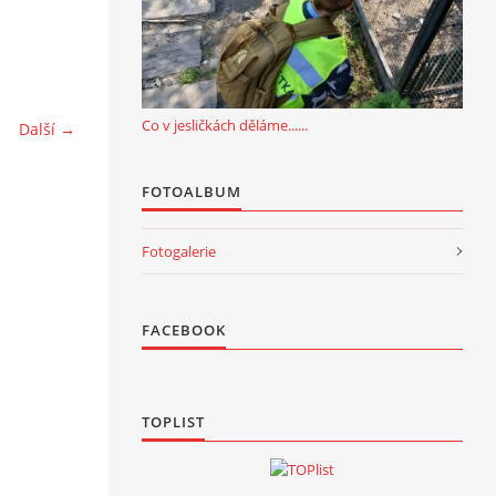
Co v jesličkách děláme......
Další →
FOTOALBUM
Fotogalerie
FACEBOOK
TOPLIST