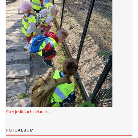
FOTOALBUM
© 2026 eStránky.cz
Co v jesličkách děláme......
FOTOALBUM