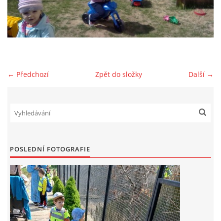
AKTUALITY
AKTIVITY DĚTÍ
← Předchozí
Zpět do složky
Další →
VÝCHOVNÝ PLÁN PÉČE
JAK PROBÍHÁ ADAPTACE V NAŠÍ DĚTSKÉ SKUPINĚ
PROVOZNÍ ŘÁD
POSLEDNÍ FOTOGRAFIE
VÝROČNÍ ZPRÁVY
REFERENCE