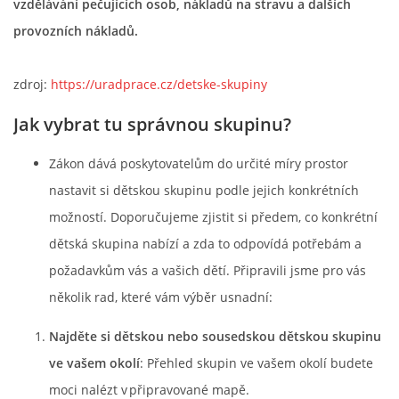
vzdělávání pečujících osob, nákladů na stravu a dalších
FOTOALBUM
provozních nákladů.
zdroj:
https://uradprace.cz/detske-skupiny
Jak vybrat tu správnou skupinu?
Zákon dává poskytovatelům do určité míry prostor
nastavit si dětskou skupinu podle jejich konkrétních
© 2026 eStránky.cz
možností. Doporučujeme zjistit si předem, co konkrétní
dětská skupina nabízí a zda to odpovídá potřebám a
požadavkům vás a vašich dětí. Připravili jsme pro vás
několik rad, které vám výběr usnadní:
Najděte si dětskou nebo sousedskou dětskou skupinu
ve vašem okolí
: Přehled skupin ve vašem okolí budete
moci nalézt v připravované mapě.