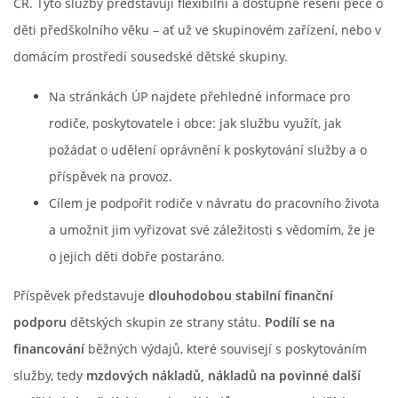
ČR. Tyto služby představují flexibilní a dostupné řešení péče o
děti předškolního věku – ať už ve skupinovém zařízení, nebo v
AKTUALITY
domácím prostředí sousedské dětské skupiny.
AKTIVITY DĚTÍ
Na stránkách ÚP najdete přehledné informace pro
rodiče, poskytovatele i obce: jak službu využít, jak
VÝCHOVNÝ PLÁN PÉČE
požádat o udělení oprávnění k poskytování služby a o
příspěvek na provoz.
JAK PROBÍHÁ ADAPTACE V NAŠÍ DĚTSKÉ SKUPINĚ
Cílem je podpořit rodiče v návratu do pracovního života
a umožnit jim vyřizovat své záležitosti s vědomím, že je
PROVOZNÍ ŘÁD
o jejich děti dobře postaráno.
Příspěvek představuje
dlouhodobou stabilní finanční
VÝROČNÍ ZPRÁVY
podporu
dětských skupin ze strany státu.
Podílí se na
financování
běžných výdajů, které souvisejí s poskytováním
REFERENCE
služby, tedy
mzdových nákladů, nákladů na povinné další