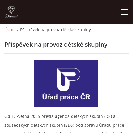
Úvod
Příspěvek na provoz dětské skupiny
ÚVOD
Příspěvek na provoz dětské skupiny
NAŠE FILOZOFIE
PERSONÁL
PŘÍSPĚVEK NA PROVOZ DĚTSKÉ SKUPINY
CENÍK
Od 1. května 2025 přešla agenda dětských skupin (DS) a
sousedských dětských skupin (SDS) pod správu Úřadu práce
KONTAKT