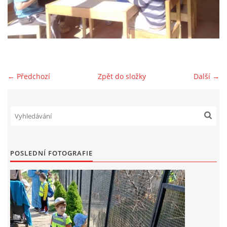
AKTUALITY
AKTIVITY DĚTÍ
← Předchozí
Zpět do složky
Další →
VÝCHOVNÝ PLÁN PÉČE
JAK PROBÍHÁ ADAPTACE V NAŠÍ DĚTSKÉ SKUPINĚ
PROVOZNÍ ŘÁD
POSLEDNÍ FOTOGRAFIE
VÝROČNÍ ZPRÁVY
REFERENCE