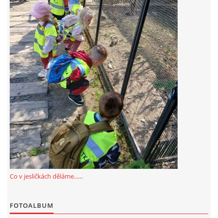
FOTOALBUM
© 2026 eStránky.cz
Co v jesličkách děláme......
FOTOALBUM