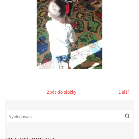
AKTUALITY
AKTIVITY DĚTÍ
VÝCHOVNÝ PLÁN PÉČE
JAK PROBÍHÁ ADAPTACE V NAŠÍ DĚTSKÉ SKUPINĚ
PROVOZNÍ ŘÁD
Zpět do složky
Další →
VÝROČNÍ ZPRÁVY
REFERENCE