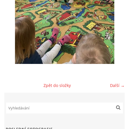
AKTUALITY
AKTIVITY DĚTÍ
VÝCHOVNÝ PLÁN PÉČE
JAK PROBÍHÁ ADAPTACE V NAŠÍ DĚTSKÉ SKUPINĚ
PROVOZNÍ ŘÁD
Zpět do složky
Další →
VÝROČNÍ ZPRÁVY
REFERENCE