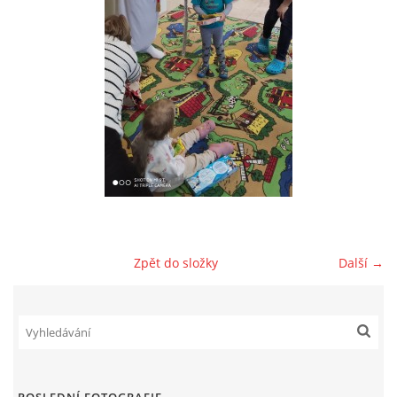
AKTUALITY
AKTIVITY DĚTÍ
VÝCHOVNÝ PLÁN PÉČE
JAK PROBÍHÁ ADAPTACE V NAŠÍ DĚTSKÉ SKUPINĚ
PROVOZNÍ ŘÁD
Zpět do složky
Další →
VÝROČNÍ ZPRÁVY
REFERENCE