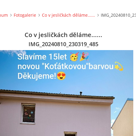
lbum
Fotogalerie
Co v jesličkách děláme......
IMG_20240810_2
Co v jesličkách děláme......
IMG_20240810_230319_485