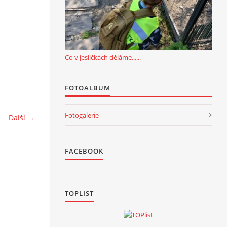
Co v jesličkách děláme......
FOTOALBUM
Fotogalerie
Další →
FACEBOOK
TOPLIST