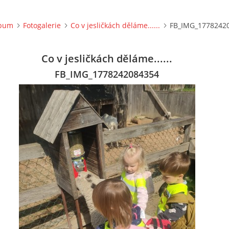
lbum
Fotogalerie
Co v jesličkách děláme......
FB_IMG_1778242
Co v jesličkách děláme......
FB_IMG_1778242084354