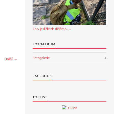
Co v jesličkách děláme......
FOTOALBUM
Fotogalerie
Další →
FACEBOOK
TOPLIST