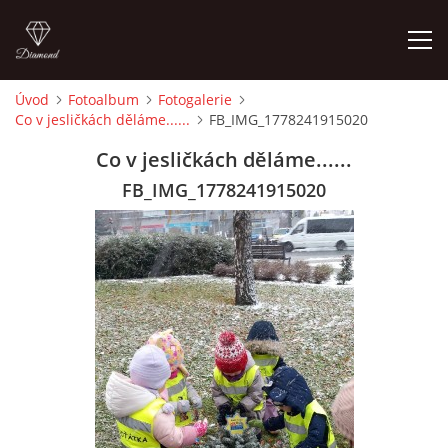
Úvod
Fotoalbum
Fotogalerie
Co v jesličkách děláme......
FB_IMG_1778241915020
ÚVOD
Co v jesličkách děláme......
NAŠE FILOZOFIE
FB_IMG_1778241915020
PERSONÁL
PŘÍSPĚVEK NA PROVOZ DĚTSKÉ SKUPINY
CENÍK
KONTAKT