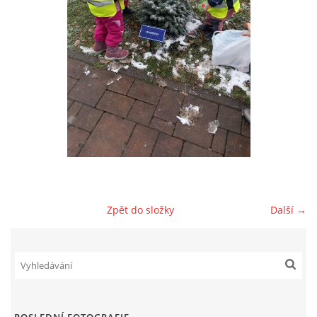
AKTUALITY
AKTIVITY DĚTÍ
VÝCHOVNÝ PLÁN PÉČE
JAK PROBÍHÁ ADAPTACE V NAŠÍ DĚTSKÉ SKUPINĚ
PROVOZNÍ ŘÁD
Zpět do složky
Další →
VÝROČNÍ ZPRÁVY
REFERENCE