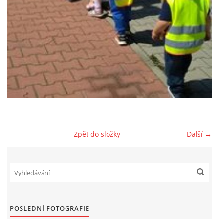
AKTUALITY
AKTIVITY DĚTÍ
VÝCHOVNÝ PLÁN PÉČE
JAK PROBÍHÁ ADAPTACE V NAŠÍ DĚTSKÉ SKUPINĚ
Zpět do složky
Další →
PROVOZNÍ ŘÁD
VÝROČNÍ ZPRÁVY
REFERENCE
POSLEDNÍ FOTOGRAFIE