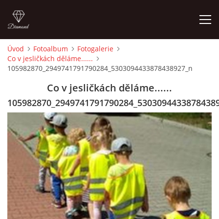
Úvod
Fotoalbum
Fotogalerie
Co v jesličkách děláme......
ÚVOD
105982870_2949741791790284_5303094433878438927_n
Co v jesličkách děláme......
NAŠE FILOZOFIE
105982870_2949741791790284_5303094433878438
PERSONÁL
PŘÍSPĚVEK NA PROVOZ DĚTSKÉ SKUPINY
CENÍK
KONTAKT